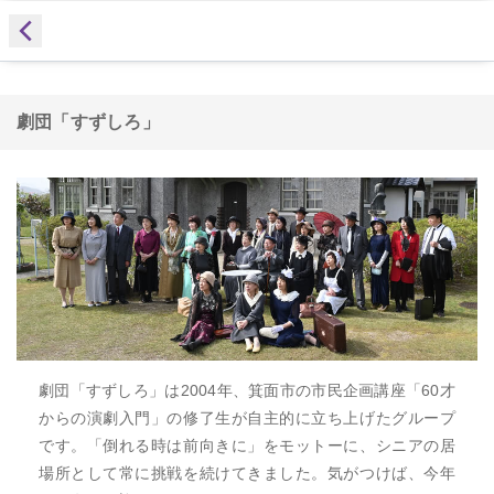
劇団「すずしろ」
劇団「すずしろ」は2004年、箕面市の市民企画講座「60才
からの演劇入門」の修了生が自主的に立ち上げたグループ
です。「倒れる時は前向きに」をモットーに、シニアの居
場所として常に挑戦を続けてきました。気がつけば、今年